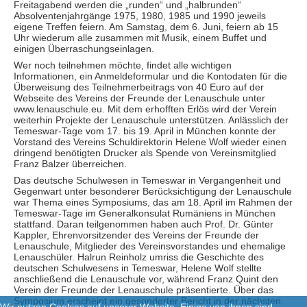
Freitagabend werden die „runden“ und „halbrunden“
Absolventenjahrgänge 1975, 1980, 1985 und 1990 jeweils
eigene Treffen feiern. Am Samstag, dem 6. Juni, feiern ab 15
Uhr wiederum alle zusammen mit Musik, einem Buffet und
einigen Überraschungseinlagen.
Wer noch teilnehmen möchte, findet alle wichtigen
Informationen, ein Anmeldeformular und die Kontodaten für die
Überweisung des Teilnehmerbeitrags von 40 Euro auf der
Webseite des Vereins der Freunde der Lenauschule unter
www.lenauschule.eu. Mit dem erhofften Erlös wird der Verein
weiterhin Projekte der Lenauschule unterstützen. Anlässlich der
Temeswar-Tage vom 17. bis 19. April in München konnte der
Vorstand des Vereins Schuldirektorin Helene Wolf wieder einen
dringend benötigten Drucker als Spende von Vereinsmitglied
Franz Balzer überreichen.
Das deutsche Schulwesen in Temeswar in Vergangenheit und
Gegenwart unter besonderer Berücksichtigung der Lenauschule
war Thema eines Symposiums, das am 18. April im Rahmen der
Temeswar-Tage im Generalkonsulat Rumäniens in München
stattfand. Daran teilgenommen haben auch Prof. Dr. Günter
Kappler, Ehrenvorsitzender des Vereins der Freunde der
Lenauschule, Mitglieder des Vereinsvorstandes und ehemalige
Lenauschüler. Halrun Reinholz umriss die Geschichte des
deutschen Schulwesens in Temeswar, Helene Wolf stellte
anschließend die Lenauschule vor, während Franz Quint den
Verein der Freunde der Lenauschule präsentierte. Über das
Symposium erscheint ein gesonderter Bericht in der nächsten