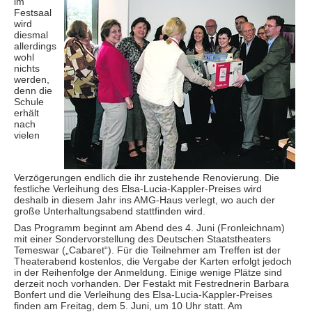
im
Festsaal
wird
diesmal
allerdings
wohl
nichts
werden,
denn die
Schule
erhält
nach
vielen
Verzögerungen endlich die ihr zustehende Renovierung. Die
festliche Verleihung des Elsa-Lucia-Kappler-Preises wird
deshalb in diesem Jahr ins AMG-Haus verlegt, wo auch der
große Unterhaltungsabend stattfinden wird.
Das Programm beginnt am Abend des 4. Juni (Fronleichnam)
mit einer Sondervorstellung des Deutschen Staatstheaters
Temeswar („Cabaret“). Für die Teilnehmer am Treffen ist der
Theaterabend kostenlos, die Vergabe der Karten erfolgt jedoch
in der Reihenfolge der Anmeldung. Einige wenige Plätze sind
derzeit noch vorhanden. Der Festakt mit Festrednerin Barbara
Bonfert und die Verleihung des Elsa-Lucia-Kappler-Preises
finden am Freitag, dem 5. Juni, um 10 Uhr statt. Am