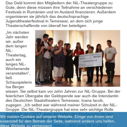
Das Geld kommt den Mitgliedern der NiL-Theatergruppe zu
Gute, denn diese müssen ihre Teilnahme an verschiedenen
Festivals in Rumänien und im Ausland finanzieren. Außerdem
organisieren sie jährlich das deutschsprachige
Jugendtheaterfestival in Temeswar, an dem sich junge
Theaterschaffende von überall her beteiligen.
„Im nächsten
Jahr werden
wir, außer
dem langen
NiL-
Theatertag,
auch ein
langes NiL-
Wochenende
veranstalten“,
ließ
Schauspielerin
Isa Berger
wissen. Sie selbst kam vor zehn Jahren zur NiL-Gruppe. Bei der
feierlichen Übergabe der Geldspende war auch die Intendantin
des Deutschen Staatstheaters Temeswar, Ioana Iacob,
zugegen. „Ich selbst war während meiner Schulzeit in der NiL-
Gruppe. Die NiL-Theatergruppe hat eine sehr wichtige Rolle
innerhalb des DSTT, denn sie liefert den Nachwuchs für das
Wir nutzen Cookies auf unserer Website. Einige von ihnen sind
Deutsche Staatstheater“, betonte sie.
essenziell für den Betrieb der Seite, während andere uns helfen,
Raluca Nelepcu,
Banater Zeitung - ADZ
vom 04.10.2016
diese Website zu verbessern.