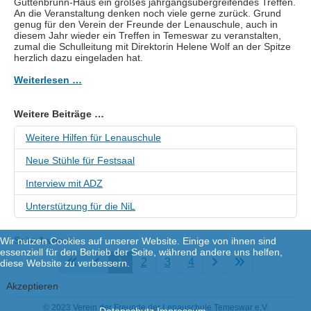
Guttenbrunn-Haus ein großes jahrgangsübergreifendes Treffen.
An die Veranstaltung denken noch viele gerne zurück. Grund
genug für den Verein der Freunde der Lenauschule, auch in
diesem Jahr wieder ein Treffen in Temeswar zu veranstalten,
zumal die Schulleitung mit Direktorin Helene Wolf an der Spitze
herzlich dazu eingeladen hat.
Weiterlesen …
Weitere Beiträge …
Weitere Hilfen für Lenauschule
Neue Stühle für Festsaal
Interview mit ADZ
Unterstützung für die NiL
Seite 1 von 4
Wir nutzen Cookies auf unserer Website. Einige von ihnen sind
essenziell für den Betrieb der Seite, während andere uns helfen,
1
2
3
4
diese Website zu verbessern.
Akzeptieren
© 2023 Verein der Freunde der Lenauschule Temeswar e.V.