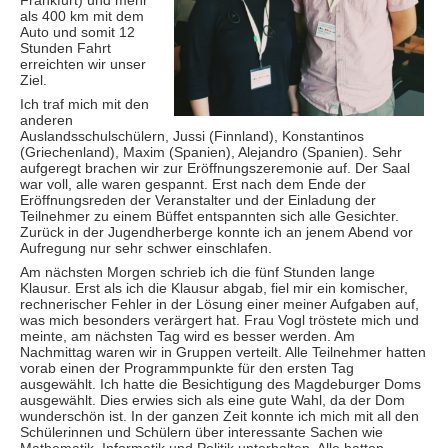
als 400 km mit dem
Auto und somit 12
Stunden Fahrt
erreichten wir unser
Ziel.
Ich traf mich mit den
anderen
Auslandsschulschülern, Jussi (Finnland), Konstantinos
(Griechenland), Maxim (Spanien), Alejandro (Spanien). Sehr
aufgeregt brachen wir zur Eröffnungszeremonie auf. Der Saal
war voll, alle waren gespannt. Erst nach dem Ende der
Eröffnungsreden der Veranstalter und der Einladung der
Teilnehmer zu einem Büffet entspannten sich alle Gesichter.
Zurück in der Jugendherberge konnte ich an jenem Abend vor
Aufregung nur sehr schwer einschlafen.
Am nächsten Morgen schrieb ich die fünf Stunden lange
Klausur. Erst als ich die Klausur abgab, fiel mir ein komischer,
rechnerischer Fehler in der Lösung einer meiner Aufgaben auf,
was mich besonders verärgert hat. Frau Vogl tröstete mich und
meinte, am nächsten Tag wird es besser werden. Am
Nachmittag waren wir in Gruppen verteilt. Alle Teilnehmer hatten
vorab einen der Programmpunkte für den ersten Tag
ausgewählt. Ich hatte die Besichtigung des Magdeburger Doms
ausgewählt. Dies erwies sich als eine gute Wahl, da der Dom
wunderschön ist. In der ganzen Zeit konnte ich mich mit all den
Schülerinnen und Schülern über interessante Sachen wie
Mathematik, Informatik und Politik unterhalten. Alle hatten