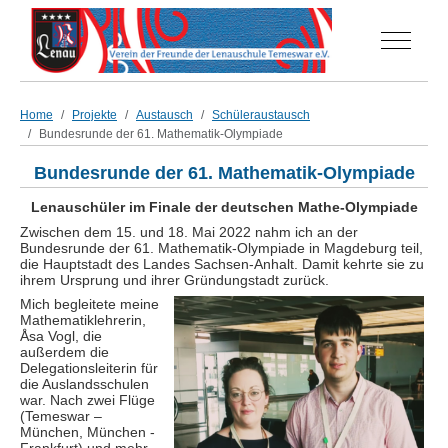
Off-Can
Home
Projekte
Austausch
Schüleraustausch
Bundesrunde der 61. Mathematik-Olympiade
Bundesrunde der 61. Mathematik-Olympiade
Lenauschüler im Finale der deutschen Mathe-Olympiade
Zwischen dem 15. und 18. Mai 2022 nahm ich an der
Bundesrunde der 61. Mathematik-Olympiade in Magdeburg teil,
die Hauptstadt des Landes Sachsen-Anhalt. Damit kehrte sie zu
ihrem Ursprung und ihrer Gründungstadt zurück.
Mich begleitete meine
Mathematiklehrerin,
Åsa Vogl, die
außerdem die
Delegationsleiterin für
die Auslandsschulen
war. Nach z
wei Flüge
(Temeswar –
München, München -
Frankfurt) und mehr