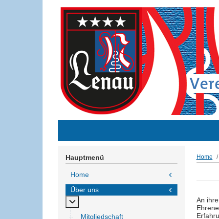
Hauptmenü
Home
Home
Über uns
An ihre
MOD_MENU_TOGGLE_SUBMENU_LABEL
Ehrene
Erfahr
Mitgliedschaft