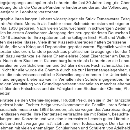
egsjahrgangs und später als Lehrerin, die fast 30 Jahre lang „die Che
ebung durch die Corona-Pandemie hinderte sie daran, die Vollendung d
ensjahr in Leonberg verstorben.
graphie ihres langen Lebens widerspiegelt ein Stück Temeswarer Zeitg
rde Adelheid Menrath als Tochter eines Schneidermeisters mit eigener
Mai 1930 geboren. Nach vielen Schulwechseln in schwierigen Zeiten l
ßlich im ersten Absolventen-Jahrgang des neu gegründeten Deutschen
 1949 absolvierte. Ihre späteren Lehrerkollegen Erich Pfaff und Walter
en dieselbe Klasse. Viele ihrer Klassenkameraden hatten zerrissene
äufe, die von Krieg und Deportation geprägt waren. Eigentlich wollte s
teratur studieren, landete jedoch aus praktischen Erwägungen bei der
ust“ dazu verdankte sie ihrem Chemielehrer Josef Eisenscher am Deut
. Nach dem Studium in Klausenburg kam sie als Lehrerin an die Lena
nerationen von Schülerinnen und Schülern dieses Fach schmackhaft 
 Nicht für alle wurde die Chemie durch sie zur Herzensangelegenheit, 
sie die naturwissenschaftliche Schwellenangst nehmen. Ihr Unterricht 
h und engagiert, ebenso wie ihr Verhalten den Schülern gegenüber. Ihr
ndigen Vermittlung von Grundlagenwissen verdankt so mancher ehema
chüler den Entschluss und die Fähigkeit zum Studium der Chemie, Ph
dizin.
iratete sie den Chemie-Ingenieur Rudolf Prexl, den sie in der Tanzsch
elernt hatte. Tochter Helga vervollkommnete die Familie. Ihren Schuld
nauschule musste sie 1983 beenden, als sie wegen des Ausreiseantrag
 entlassen wurde. Ihre Rentenzeit verbrachte sie mit Reisen, besuchte
lungen und Konzerte und war eine interessierte Leserin guter Literatur.
elt und nicht vergangen ist“, steht auf ihrer Todesanzeige. Dem kann
nehmen mit vielen ehemaligen Schülerinnen und Schülern von Adelheid 