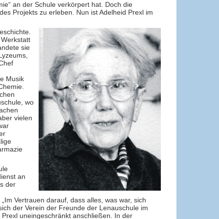
mie“ an der Schule verkörpert hat. Doch die
es Projekts zu erleben. Nun ist Adelheid Prexl im
eschichte.
 Werkstatt
andete sie
 Lyzeums,
 Chef
ie Musik
 Chemie.
schen
uschule, wo
machen
aber vielen
war
er
lige
armazie
ule
ienst an
s der
 „Im Vertrauen darauf, dass alles, was war, sich
 sich der Verein der Freunde der Lenauschule im
Prexl uneingeschränkt anschließen. In der