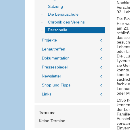
Nachkri
Satzung
Verschi
92. Leb
Die Lenauschule
Die Bio
Chronik des Vereins
Hier wu
am 23. 
Personalia
schlie
das sie
Projekte
besucht
Lebensl
Lenautreffen
oder Li
Die „L
Dokumentation
Lyzeum
sie Ge
Pressespiegel
konnte.
konnte 
Newsletter
sachlic
fachku
Shop und Tipps
Lenaus
oder Me
Links
1956 he
kenneng
der Le
Termine
Familie
Ausstel
Keine Termine
verwand
Einver