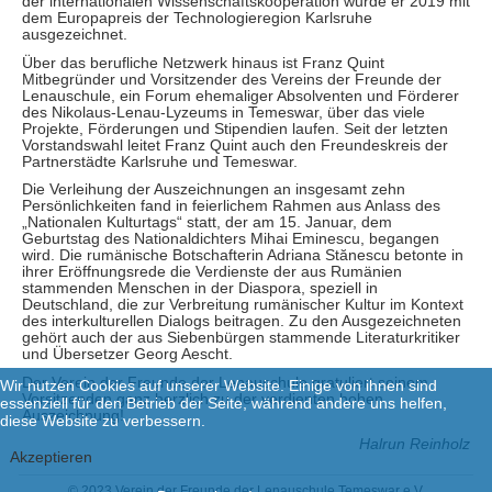
der internationalen Wissenschaftskooperation wurde er 2019 mit
dem Europapreis der Technologieregion Karlsruhe
ausgezeichnet.
Über das berufliche Netzwerk hinaus ist Franz Quint
Mitbegründer und Vorsitzender des Vereins der Freunde der
Lenauschule, ein Forum ehemaliger Absolventen und Förderer
des Nikolaus-Lenau-Lyzeums in Temeswar, über das viele
Projekte, Förderungen und Stipendien laufen. Seit der letzten
Vorstandswahl leitet Franz Quint auch den Freundeskreis der
Partnerstädte Karlsruhe und Temeswar.
Die Verleihung der Auszeichnungen an insgesamt zehn
Persönlichkeiten fand in feierlichem Rahmen aus Anlass des
„Nationalen Kulturtags“ statt, der am 15. Januar, dem
Geburtstag des Nationaldichters Mihai Eminescu, begangen
wird. Die rumänische Botschafterin Adriana Stănescu betonte in
ihrer Eröffnungsrede die Verdienste der aus Rumänien
stammenden Menschen in der Diaspora, speziell in
Deutschland, die zur Verbreitung rumänischer Kultur im Kontext
des interkulturellen Dialogs beitragen. Zu den Ausgezeichneten
gehört auch der aus Siebenbürgen stammende Literaturkritiker
und Übersetzer Georg Aescht.
Der Verein der Freunde der Lenauschule gratuliert seinem
Wir nutzen Cookies auf unserer Website. Einige von ihnen sind
Vorsitzenden ganz herzlich zu der verdienten hohen
essenziell für den Betrieb der Seite, während andere uns helfen,
Auszeichnung!
diese Website zu verbessern.
Halrun Reinholz
Akzeptieren
© 2023 Verein der Freunde der Lenauschule Temeswar e.V.