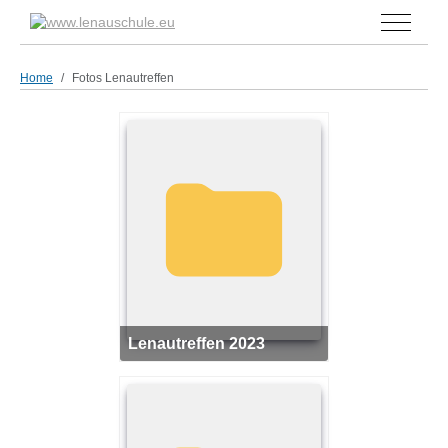
Off-Can
Home
Fotos Lenautreffen
Lenautreffen 2023