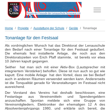
Off-Can
Home
Projekte
Ausstattung der Schule
Geräte
Tonanlage
Tonanlage für den Festsaal
Als vordringlichen Wunsch hat das Direktorat der Lenauschule
den Bedarf nach einer Tonanlage für den Festsaal geäußert.
Die ehemals fest installierte Anlage, die noch aus den
Direktoratszeiten von Erich Pfaff stammte, ist bereits vor etwa
10 Jahren
kaputt gegangen.
Seither hat man sich mit einer Aktiv-Box (Lautsprecher mit
integriertem Verstärker) beholfen. Diese ist nun auch so gut wie
kaputt. Eine mobile Anlage hat den Vorteil, dass sie bei Bedarf
auch in anderen Räumen verwendet werden kann. Andererseits
ist die Tonqualität gerade für Veranstaltungen im Festsaal nicht
ausreichend.
Der Vorstand des Vereins hat deshalb beschlossen, eine
Festanlage aus Vereinsmitteln und Spendengeldern
anzuschaffen. Spontan meldete sich eine Gruppe von
Vereinsmitgliedern, Elektroniker der ehemaligen 12 A des
Absolventenjahrgangs 1980, und erklärte sich bereit, die