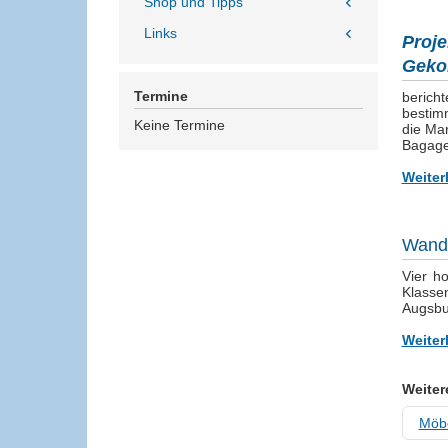
Shop und Tipps
Links
Proje
Geko
Termine
bericht
bestimm
Keine Termine
die Mar
Bagage
Weiter
Wandt
Vier h
Klasse
Augsbur
Weiter
Weiter
Möbe