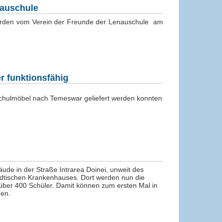
nauschule
wurden vom Verein der Freunde der Lenauschule am
 funktionsfähig
Schulmöbel nach Temeswar geliefert werden konnten
de in der Straße Intrarea Doinei, unweit des
ädtischen Krankenhauses. Dort werden nun die
 über 400 Schüler. Damit können zum ersten Mal in
den.