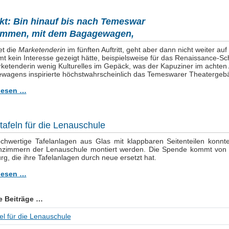
kt: Bin hinauf bis nach Temeswar
mmen, mit dem Bagagewagen,
et die
Marketenderin
im fünften Auftritt, geht aber dann nicht weiter a
t kein Interesse gezeigt hätte, beispielsweise für das Renaissance-Schl
ketenderin wenig Kulturelles im Gepäck, was der Kapuziner im achten Auft
wagens inspirierte höchstwahrscheinlich das Temeswarer Theatergebäud
lesen …
afeln für die Lenauschule
ochwertige Tafelanlagen aus Glas mit klappbaren Seitenteilen kon
nzimmern der Lenauschule montiert werden. Die Spende kommt von 
g, die ihre Tafelanlagen durch neue ersetzt hat.
lesen …
e Beiträge …
l für die Lenauschule