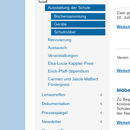
Ausstattung der Schule
Zwei g
Büchersammlung
10. Ju
Geräte
Weiter
Schulmöbel
Renovierung
Austausch
Veranstaltungen
Verein
Elsa-Lucia-Kappler-Preis
Weiter
Erich-Pfaff-Stipendium
Carmen und Jakob Walbert
Förderpreis
Möbel
Lenautreffen
Zu Begi
Dokumentation
Kreisv
Schüler
Pressespiegel
der Nac
Newsletter
Weiter