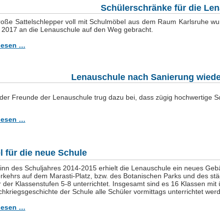
Schülerschränke für die Le
roße Sattelschlepper voll mit Schulmöbel aus dem Raum Karlsruhe 
li 2017 an die Lenauschule auf den Weg gebracht.
lesen …
Lenauschule nach Sanierung wieder
 der Freunde der Lenauschule
trug dazu bei, dass zügig hochwertige 
lesen …
 für die neue Schule
nn des Schuljahres 2014-2015 erhielt die Lenauschule ein neues Gebäu
erkehrs auf dem Marasti-Platz, bzw. des Botanischen Parks und des st
 der Klassenstufen 5-8 unterrichtet. Insgesamt sind es 16 Klassen mit
hkriegsgeschichte der Schule alle Schüler vormittags unterrichtet wer
lesen …