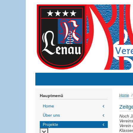
Hauptmenü
Home
Home
Zeitg
Über uns
Noch J
Vereins
Projekte
Verein 
Klasse
MOD_MENU_TOGGLE_SUBMENU_LABEL