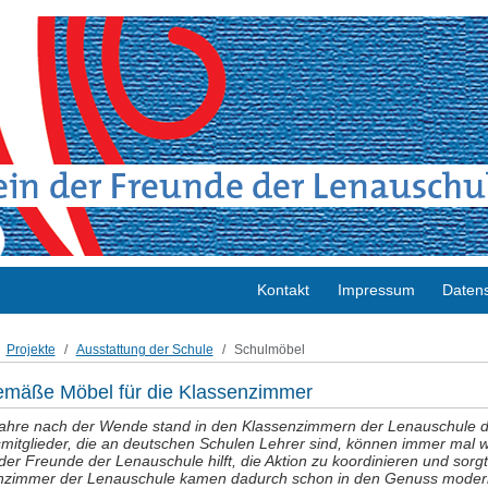
Kontakt
Impressum
Datens
Projekte
Ausstattung der Schule
Schulmöbel
emäße Möbel für die Klassenzimmer
ahre nach der Wende stand in den Klassenzimmern der Lenauschule da
mitglieder, die an deutschen Schulen Lehrer sind, können immer mal 
der Freunde der Lenauschule hilft, die Aktion zu koordinieren und sorg
nzimmer der Lenauschule kamen dadurch schon in den Genuss moder