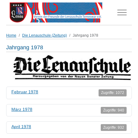
Off-Can
Home
Die Lenauschule (Zeitung)
Jahrgang 1978
Jahrgang 1978
Februar 1978
Zugriffe: 1072
März 1978
Zugriffe: 940
April 1978
Zugriffe: 932